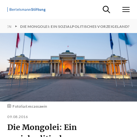
Suche ein-/ausb
Men
HEMEN
DIE MONGOLEI: EIN SOZIALPOLITISCHES VORZEIGELAND?
Fotolia/cescassawin
09.08.2016
Die Mongolei: Ein