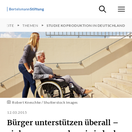
Suche ein-/ausb
Men
RTSEITE
THEMEN
STUDIE KOPRODUKTION IN DEUTSCHLAND
Robert Kneschke / Shutterstock Images
12.03.2015
Bürger unterstützen überall –