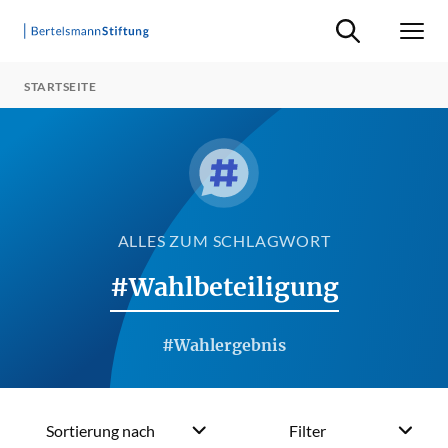
Suche ein-/ausb
Men
STARTSEITE
ALLES ZUM SCHLAGWORT
#Wahlbeteiligung
#Wahlergebnis
Sortierung nach
Filter