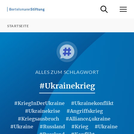
Suche ein-/ausb
Men
STARTSEITE
ALLES ZUM SCHLAGWORT
#Ukrainekrieg
#KriegInDerUkraine
#Ukrainekonflikt
#Ukrainekrise
#Angriffskrieg
#Kriegsausbruch
#Alliance4ukraine
#Ukraine
#Russland
#Krieg
#Ukraine