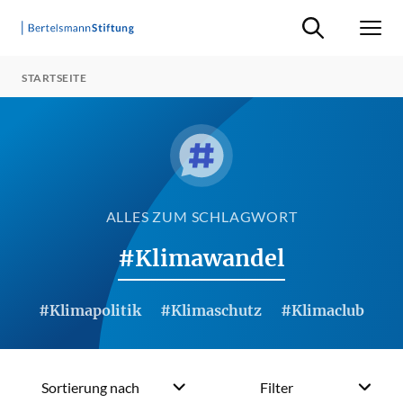
Suche ein-/ausb
Men
STARTSEITE
ALLES ZUM SCHLAGWORT
#Klimawandel
#Klimapolitik
#Klimaschutz
#Klimaclub
Sortierung nach
Filter