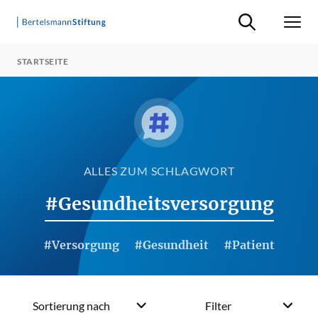
Suche ein-/ausb
Men
STARTSEITE
ALLES ZUM SCHLAGWORT
#Gesundheitsversorgung
#Versorgung
#Gesundheit
#Patient
Sortierung nach
Filter