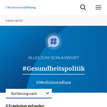
Suche ein-/ausb
Men
STARTSEITE
ALLES ZUM SCHLAGWORT
#Gesundheitspolitik
#Medizinstudium
Sortierung nach
0
Ergebnisse gefunden