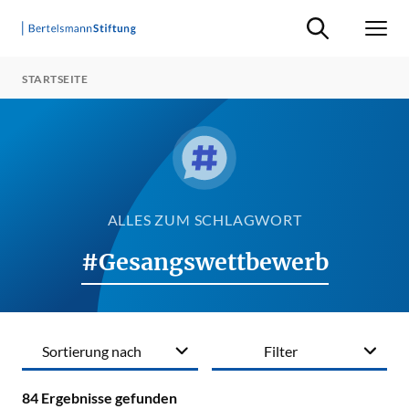
Suche ein-/ausb
Men
STARTSEITE
ALLES ZUM SCHLAGWORT
#Gesangswettbewerb
Sortierung nach
Filter
84
Ergebnisse gefunden