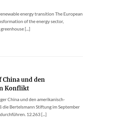
 renewable energy transition The European
sformation of the energy sector,
greenhouse [...]
f China und den
n Konflikt
rger China und den amerikanisch-
ß die Bertelsmann Stiftung im September
rchführen. 12.263 [...]