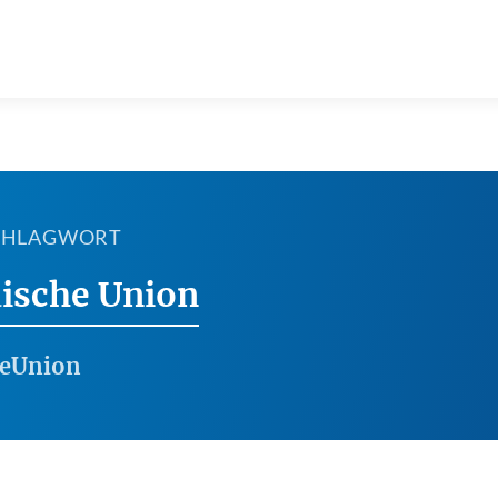
SCHLAGWORT
ische Union
heUnion