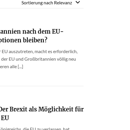
Sortierung nach
Relevanz
itannien nach dem EU-
ptionen bleiben?
 EU auszutreten, macht es erforderlich,
 der EU und Großbritannien völlig neu
en alle [...]
Der Brexit als Möglichkeit für
r EU
nigreichs, die EU zu verlassen, hat