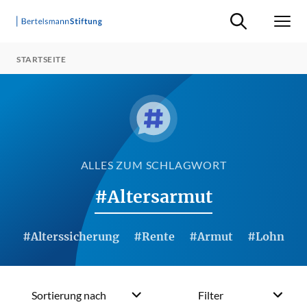
Suche ein-/ausb
Men
STARTSEITE
ALLES ZUM SCHLAGWORT
#Altersarmut
#Alterssicherung
#Rente
#Armut
#Lohn
Sortierung nach
Filter