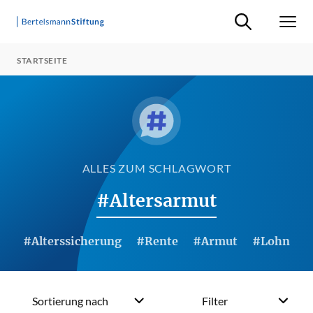
Suche ein-/ausb
Men
STARTSEITE
ALLES ZUM SCHLAGWORT
#Altersarmut
#Alterssicherung
#Rente
#Armut
#Lohn
Sortierung nach
Filter