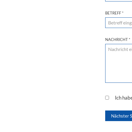
BETREFF
*
NACHRICHT
*
Ich hab
Nächster S