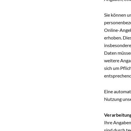
Sie können u
personenbezo
Online-Angeb
erhoben. Die
insbesondere
Daten müssen
weitere Angab
sich um Pflic
entsprechend
Eine automat
Nutzung unse
Verarbeitun
Ihre Angaben
sind durch t