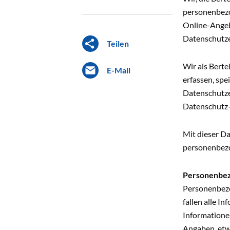
personenbezo
Online-Angeb
Datenschutze
Teilen
Wir als Bert
E-Mail
erfassen, sp
Datenschutze
Datenschutz
Mit dieser D
personenbezo
Personenbe
Personenbezog
fallen alle I
Informationen
Angaben, etw