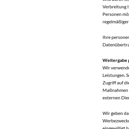
Verbreitung I
Personen mögl
regelmäßiger 
Ihre persone
Datenübertra
Weitergabe 
Wir verwende
Leistungen. S
Zugriff auf d
Maßnahmen st
externen Dien
Wir geben dar
Werbezwecken
eingewilligt 