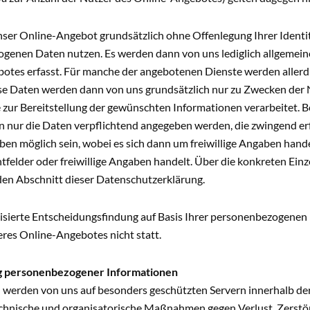
nser Online-Angebot grundsätzlich ohne Offenlegung Ihrer Ident
genen Daten nutzen. Es werden dann von uns lediglich allgemein
otes erfasst. Für manche der angebotenen Dienste werden aller
se Daten werden dann von uns grundsätzlich nur zu Zwecken der
 zur Bereitstellung der gewünschten Informationen verarbeitet.
 nur die Daten verpflichtend angegeben werden, die zwingend erf
en möglich sein, wobei es sich dann um freiwillige Angaben handel
htfelder oder freiwillige Angaben handelt. Über die konkreten Ein
en Abschnitt dieser Datenschutzerklärung.
isierte Entscheidungsfindung auf Basis Ihrer personenbezogene
res Online-Angebotes nicht statt.
g personenbezogener Informationen
 werden von uns auf besonders geschützten Servern innerhalb de
echnische und organisatorische Maßnahmen gegen Verlust, Zerstör