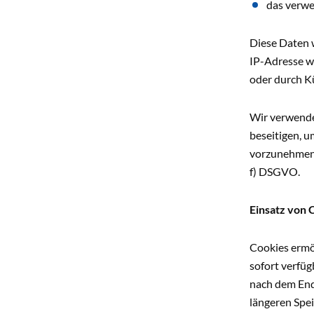
das verwe
Diese Daten w
IP-Adresse wi
oder durch K
Wir verwende
beseitigen, 
vorzunehmen. 
f) DSGVO.
Einsatz von 
Cookies ermö
sofort verfü
nach dem End
längeren Spe