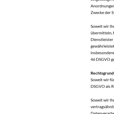
Anordnungen h
Zwecke der S
Soweit wir I
übermitteln, 
Dienstleister
gewährleiste
insbesondere
46 DSGVO ge
Rechtsgrund
Soweit wir fü
DSGVO als Re
Soweit wir Ih
vertragsähnli
Datenverarbe