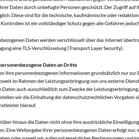
hrer Daten durch unbefugte Personen geschützt. Der Zugriff auf I
ich. Diese sind für die technische, kaufmännische oder redaktion
Kontrollen ist ein vollständiger Schutz gegen alle Gefahren jedoch
nbezogenen Daten werden verschlüsselt über das Internet übertra
gung eine TLS-Verschlüsselung (Transport Layer Security).
personenbezogene Daten an Dritte
n Ihre personenbezogenen Informationen grundsätzlich nur zur 
oweit im Rahmen der Leistungserbringung von uns externe Dienstl
ie Daten auch ausschließlich zum Zwecke der Leistungserbringung
ellen wir die Einhaltung der datenschutzrechtlichen Vorgaben si
stleister hierauf.
über hinaus die Daten nicht ohne Ihre ausdrückliche Einwilligung 
. Eine Weitergabe Ihrer personenbezogenen Daten erfolgt nur, w
haben oder soweit wir aufgrund gesetzlicher Bestimmungen und/od