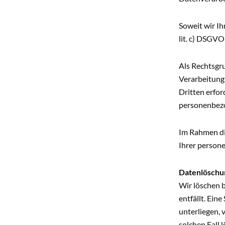
Soweit wir Ih
lit. c) DSGVO
Als Rechtsgru
Verarbeitung
Dritten erfor
personenbezo
Im Rahmen di
Ihrer person
Datenlöschu
Wir löschen 
entfällt. Ein
unterliegen, 
solchen Fall