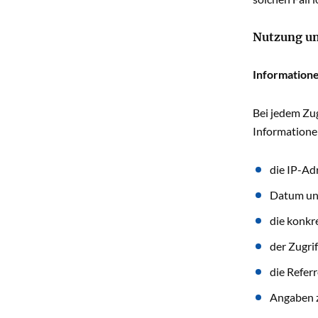
Nutzung un
Information
Bei jedem Zu
Informationen
die IP-Ad
Datum und
die konkr
der Zugri
die Referr
Angaben z