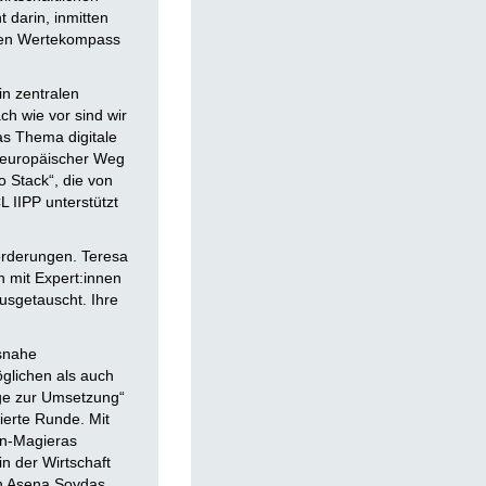
 darin, inmitten
enen Wertekompass
in zentralen
ch wie vor sind wir
as Thema digitale
 europäischer Weg
o Stack“, die von
 IIPP unterstützt
forderungen. Teresa
h mit Expert:innen
usgetauscht. Ihre
isnahe
glichen als auch
ege zur Umsetzung“
ierte Runde. Mit
n-Magieras
n der Wirtschaft
en Asena Soydaş