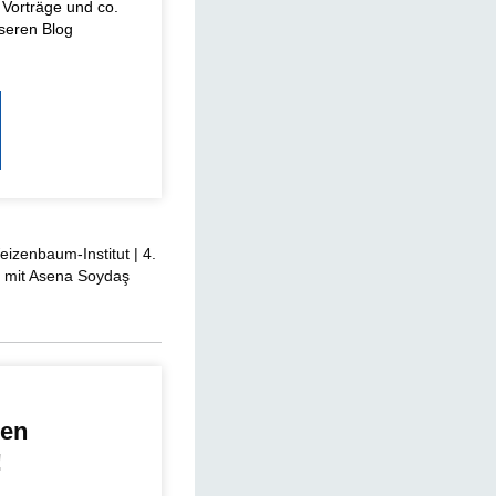
 Vorträge und co.
nseren Blog
izenbaum-Institut | 4.
" mit Asena Soydaş
ren
!