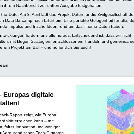
in ihrem Nachbericht zur dritten Ausgabe festgehalten.
he-Date: Am 9. April lädt das Projekt Daten für die Zivilgesellschaft d
n Data Barcamp nach Erfurt ein. Eine perfekte Gelegenheit für alle, di
nde Impulse und frische Ideen rund um das Thema Daten haben.
twicklungen fordern uns alle heraus. Entscheidend ist, dass wir nicht 
alten: mit klugen Strategien, entschlossenem Handeln und gemeinsame
erem Projekt am Ball – und hoffentlich Sie auch!
-Team
 Europas digitale
talten!
ack-Report zeigt, wie Europa
eränität erreichen kann – mit
ur, fairer Innovation und weniger
außereuropäischen Tech-Giganten.