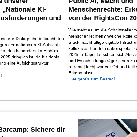
e unserer
Public AI, Macht und
 „Nationale KI-
Menschenrechte: Erk
ausforderungen und
von der RightsCon 2
Wie steht es um die Schnittstelle 
Menschenrechten? Welche Rolle kö
 unserer Dialogreihe beleuchteten
Stack, nachhaltige digitale Infrastr
gen der nationalen KI-Aufsicht in
kollektives Handeln dabei spielen?
ma, das besonders im Hinblick
2025 in Taipei tauschten sich Aktiv
 2025 dringlich ist, da bis dahin
und Entscheidungsträger:innen zu 
g eine Aufsichtsstruktur
reframe[Tech] war vor Ort und teilt 
Erkenntnisse.
!
Hier geht's zum Beitrag!
Barcamp: Sichere dir