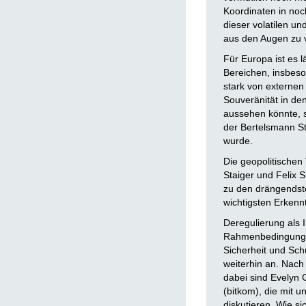
Koordinaten in noc
dieser volatilen u
aus den Augen zu v
Für Europa ist es 
Bereichen, insbeso
stark von externen
Souveränität in d
aussehen könnte, sk
der Bertelsmann St
wurde.
Die geopolitischen
Staiger und Felix 
zu den drängendste
wichtigsten Erkenn
Deregulierung als 
Rahmenbedingungen
Sicherheit und Sch
weiterhin an. Nach
dabei sind Evelyn
(bitkom), die mit 
diskutieren. Wie s