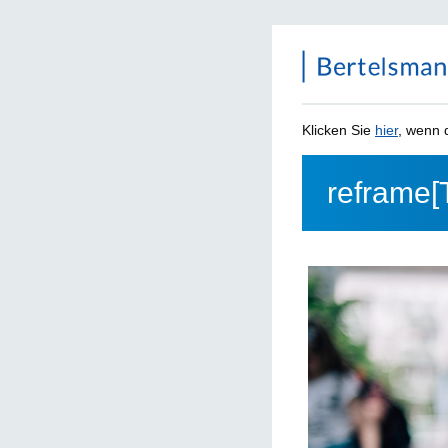
Klicken Sie
hier
, wenn d
reframe[T