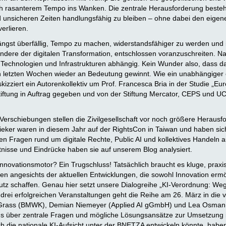
h rasanterem Tempo ins Wanken. Die zentrale Herausforderung besteht
nd unsicheren Zeiten handlungsfähig zu bleiben – ohne dabei den eig
erlieren.
längst überfällig, Tempo zu machen, widerstandsfähiger zu werden und 
ndere der digitalen Transformation, entschlossen voranzuschreiten. Na
 Technologien und Infrastrukturen abhängig. Kein Wunder also, dass d
en letzten Wochen wieder an Bedeutung gewinnt. Wie ein unabhängiger
izziert ein Autorenkollektiv um Prof. Francesca Bria in der Studie „Eur
iftung in Auftrag gegeben und von der Stiftung Mercator, CEPS und UCL
 Verschiebungen stellen die Zivilgesellschaft vor noch größere Heraus
Sieker waren in diesem Jahr auf der RightsCon in Taiwan und haben sic
n Fragen rund um digitale Rechte, Public AI und kollektives Handeln a
tnisse und Eindrücke haben sie auf unserem Blog analysiert.
Innovationsmotor? Ein Trugschluss! Tatsächlich braucht es kluge, prax
 angesichts der aktuellen Entwicklungen, die sowohl Innovation ermö
utz schaffen. Genau hier setzt unsere Dialogreihe „KI-Verordnung: W
 drei erfolgreichen Veranstaltungen geht die Reihe am 26. März in die v
 Grass (BMWK), Demian Niemeyer (Applied AI gGmbH) und Lea Osman
uns über zentrale Fragen und mögliche Lösungsansätze zur Umsetzung i
ich die nationale KI-Aufsicht unter der BNETZA entwickeln könnte, hab