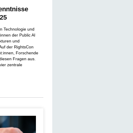
enntnisse
025
von Technologie und
nnen der Public AI
ukturen und
 Auf der RightsCon
ist:innen, Forschende
diesen Fragen aus.
vier zentrale