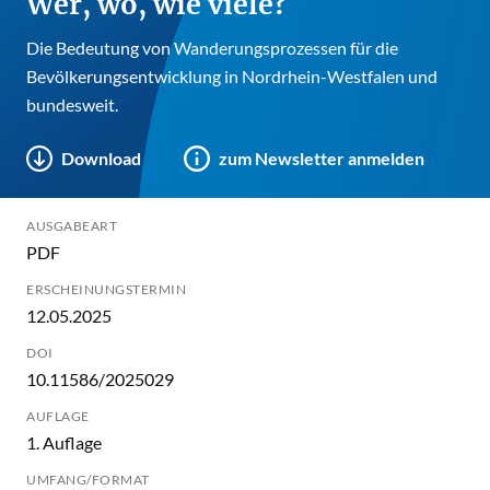
Wer, wo, wie viele?
Die Bedeutung von Wanderungsprozessen für die
Bevölkerungsentwicklung in Nordrhein-Westfalen und
bundesweit.
Download
zum Newsletter anmelden
AUSGABEART
PDF
ERSCHEINUNGSTERMIN
12.05.2025
DOI
10.11586/2025029
AUFLAGE
1. Auflage
UMFANG/FORMAT