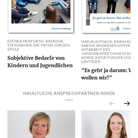
ESTHER HERFURTH, RAMONA
NADJA ALTHAUS, KARIN KÄMP
STEINHAUER, DR. HEINZ-JÜRGEN
SABINE ANDRESEN UNTER
STOLZ
MITARBEIT DES
JUGENDEXPERT:INNENTEAMS
Subjektive Bedarfe von
SOWIE ANTJE FUNCKE UND T
LENTZLER
Kindern und Jugendlichen
"Es geht ja darum: Wa
wollen wir!"
INHALTLICHE ANSPRECHPARTNER:INNEN