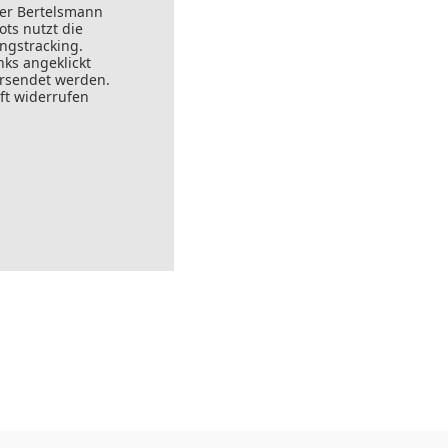
der Bertelsmann
ts nutzt die
ungstracking.
nks angeklickt
ersendet werden.
ft widerrufen