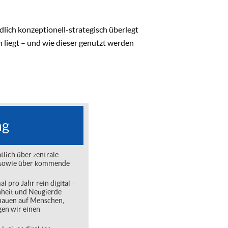
ich konzeptionell-strategisch überlegt
 liegt – und wie dieser genutzt werden
ng
lich über zentrale
ng sowie über kommende
l pro Jahr rein digital ‒
nheit und Neugierde
chauen auf Menschen,
gen wir einen