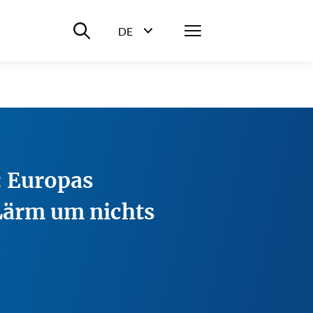
Suche ein-/ausblenden
Menü
DE
Sprachwahl ein-/ausblenden
: Europas
 Lärm um nichts