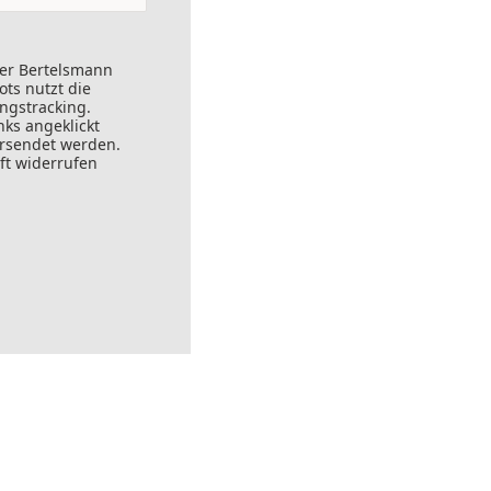
der Bertelsmann
ts nutzt die
ungstracking.
nks angeklickt
ersendet werden.
ft widerrufen