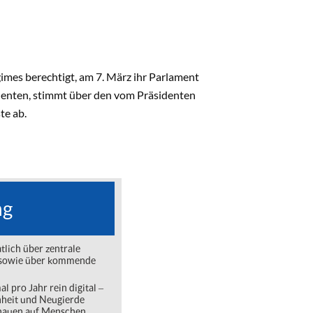
imes berechtigt, am 7. März ihr Parlament
sidenten, stimmt über den vom Präsidenten
te ab.
ng
lich über zentrale
ng sowie über kommende
l pro Jahr rein digital ‒
nheit und Neugierde
chauen auf Menschen,