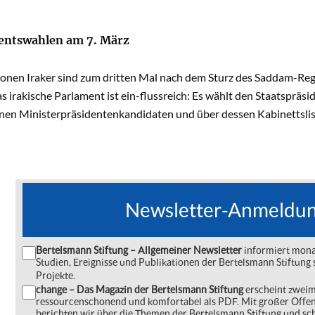
entswahlen am 7. März
ionen Iraker sind zum dritten Mal nach dem Sturz des Saddam-Reg
s irakische Parlament ist ein-flussreich: Es wählt den Staatsprä
nen Ministerpräsidentenkandidaten und über dessen Kabinettslis
Newsletter-Anmeldu
Bertelsmann Stiftung – Allgemeiner Newsletter
informiert monat
Studien, Ereignisse und Publikationen der Bertelsmann Stiftu
Projekte.
change – Das Magazin der Bertelsmann Stiftung
erscheint zweima
ressourcenschonend und komfortabel als PDF. Mit großer Offe
berichten wir über die Themen der Bertelsmann Stiftung und s