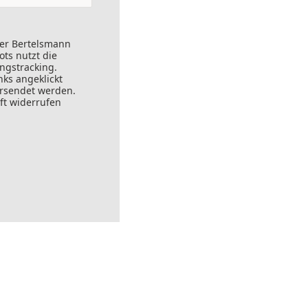
der Bertelsmann
ts nutzt die
ungstracking.
nks angeklickt
ersendet werden.
ft widerrufen