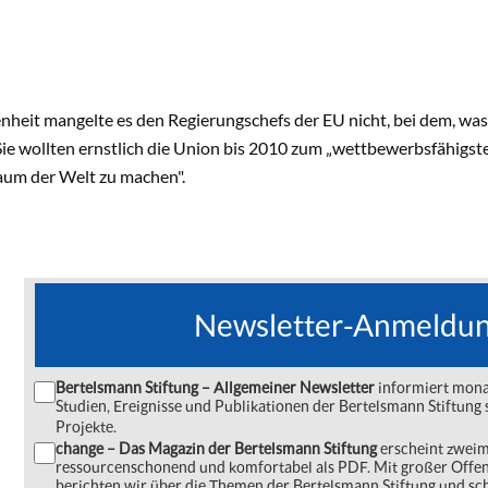
heit mangelte es den Regierungschefs der EU nicht, bei dem, was 
ie wollten ernstlich die Union bis 2010 zum „wettbewerbsfähigs
aum der Welt zu machen".
Newsletter-Anmeldu
Bertelsmann Stiftung – Allgemeiner Newsletter
informiert monat
Studien, Ereignisse und Publikationen der Bertelsmann Stiftu
Projekte.
change – Das Magazin der Bertelsmann Stiftung
erscheint zweima
ressourcenschonend und komfortabel als PDF. Mit großer Offe
berichten wir über die Themen der Bertelsmann Stiftung und s