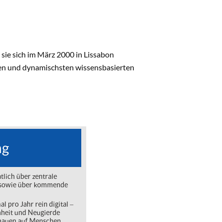
sie sich im März 2000 in Lissabon
ten und dynamischsten wissensbasierten
ng
lich über zentrale
ng sowie über kommende
l pro Jahr rein digital ‒
nheit und Neugierde
chauen auf Menschen,