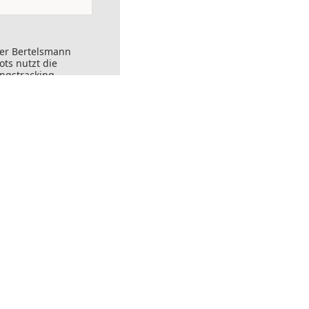
der Bertelsmann
ts nutzt die
ungstracking.
nks angeklickt
ersendet werden.
ft widerrufen