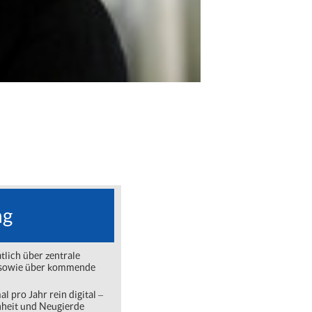
ng
lich über zentrale
ng sowie über kommende
l pro Jahr rein digital ‒
nheit und Neugierde