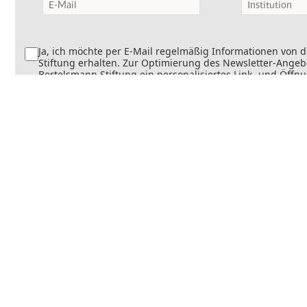
Ja, ich möchte per E-Mail regelmäßig Informationen von 
Stiftung erhalten. Zur Optimierung des Newsletter-Angebo
Bertelsmann Stiftung ein personalisiertes Link- und Öffn
Dabei wird erfasst, welche Inhalte geöffnet und welche Li
werden. Die Newsletter können teilweise personalisiert v
Die Einwilligung kann jederzeit mit Wirkung für die Zukun
werden. Weitere Informationen finden Sie in
unseren
Datenschutzinformationen
.
Senden