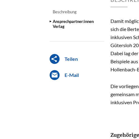
Beschreibung
Damit möglic
Ansprechpartner:innen
Verlag
sich die Bert
inklusiven Sc
Gütersloh 20
Dabei lag der
Teilen
Beispiele aus
Hollenbach-Bi
E-Mail
Die vorliege
gemeinsam mi
inklusiven Pro
Zugehörige