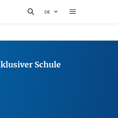
Suche ein-/ausblenden
Menü
DE
Sprachwahl ein-/ausblenden
klusiver Schule