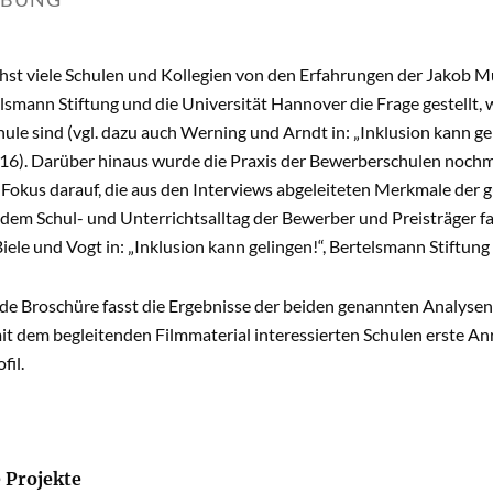
hst viele Schulen und Kollegien von den Erfahrungen der Jakob M
elsmann Stiftung und die Universität Hannover die Frage gestellt
hule sind (vgl. dazu auch Werning und Arndt in: „Inklusion kann gel
16). Darüber hinaus wurde die Praxis der Bewerberschulen nochm
 Fokus darauf, die aus den Interviews abgeleiteten Merkmale der 
 dem Schul- und Unterrichtsalltag der Bewerber und Preisträger f
ele und Vogt in: „Inklusion kann gelingen!“, Bertelsmann Stiftung 
nde Broschüre fasst die Ergebnisse der beiden genannten Analyse
t dem begleitenden Filmmaterial interessierten Schulen erste A
fil.
 Projekte