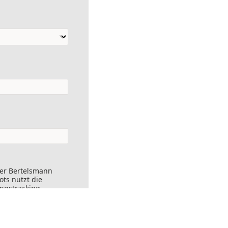
der Bertelsmann
ts nutzt die
ungstracking.
nks angeklickt
ersendet werden.
ft widerrufen