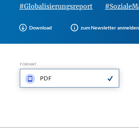
#Globalisierungsreport
#SozialeMa
Download
zum Newsletter anmelden
FORMAT
PDF