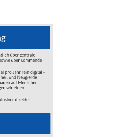
ng
lich über zentrale
ng sowie über kommende
l pro Jahr rein digital ‒
nheit und Neugierde
chauen auf Menschen,
gen wir einen
lusiver direkter