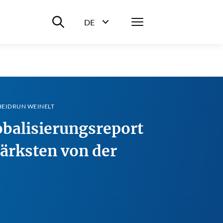
Suche ein-/ausblenden
Menü
DE
Sprachwahl ein-/ausblenden
EIDRUN WEINELT
obalisierungsreport
tärksten von der