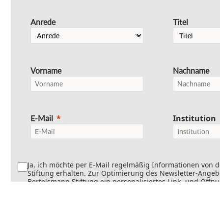
Anrede
Titel
Vorname
Nachname
Institution
E-Mail
Ja, ich möchte per E-Mail regelmäßig Informationen von 
Stiftung erhalten. Zur Optimierung des Newsletter-Angebo
Bertelsmann Stiftung ein personalisiertes Link- und Öffn
Dabei wird erfasst, welche Inhalte geöffnet und welche Li
werden. Die Newsletter können teilweise personalisiert v
Die Einwilligung kann jederzeit mit Wirkung für die Zukun
werden. Weitere Informationen finden Sie in