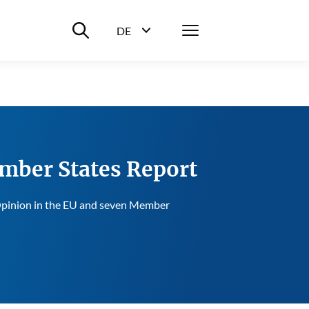
Suche ein-/ausblenden
Menü
DE
Sprachwahl ein-/ausblenden
mber States Report
c Opinion in the EU and seven Member