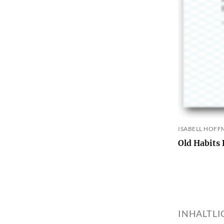
ISABELL HOFFM
Old Habits
INHALTL