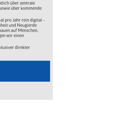
lich über zentrale
ng sowie über kommende
l pro Jahr rein digital ‒
nheit und Neugierde
chauen auf Menschen,
gen wir einen
lusiver direkter