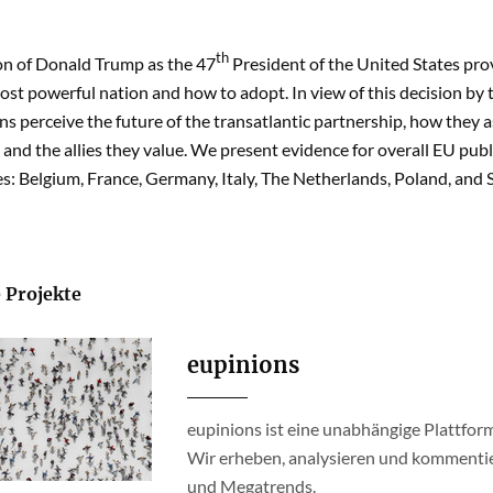
th
on of Donald Trump as the 47
President of the United States pro
ost powerful nation and how to adopt. In view of this decision by
 perceive the future of the transatlantic partnership, how they ass
 and the allies they value. We present evidence for overall EU pu
: Belgium, France, Germany, Italy, The Netherlands, Poland, and 
 Projekte
eupinions
eupinions ist eine unabhängige Plattform
Wir erheben, analysieren und kommentie
und Megatrends.