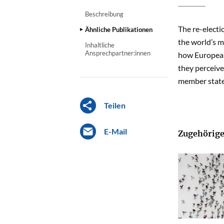
Beschreibung
The re-electi
Ähnliche Publikationen
the world’s m
Inhaltliche
Ansprechpartner:innen
how Europeans
they perceive
member states
Teilen
E-Mail
Zugehörige