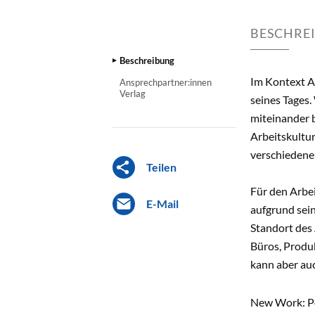
BESCHRE
Beschreibung
Im Kontext Ar
Ansprechpartner:innen
Verlag
seines Tages.
miteinander b
Arbeitskultur
verschiedene
Teilen
Für den Arbei
E-Mail
aufgrund sei
Standort des 
Büros, Produk
kann aber au
New Work: Po