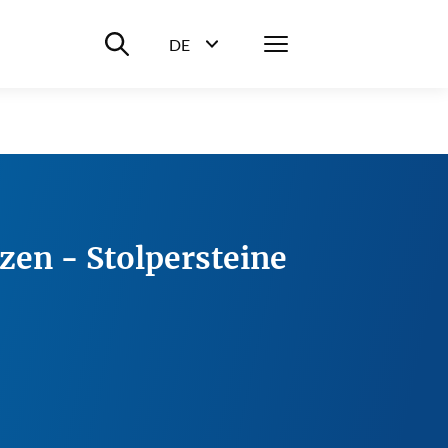
Suche ein-/ausblenden
Menü
DE
Sprachwahl ein-/ausblenden
zen - Stolpersteine