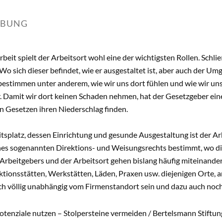
IBUNG
beit spielt der Arbeitsort wohl eine der wichtigsten Rollen. Schli
 Wo sich dieser befindet, wie er ausgestaltet ist, aber auch der U
estimmen unter anderem, wie wir uns dort fühlen und wie wir unse
. Damit wir dort keinen Schaden nehmen, hat der Gesetzgeber ein
n Gesetzen ihren Niederschlag finden.
tsplatz, dessen Einrichtung und gesunde Ausgestaltung ist der Arbe
nes sogenannten Direktions- und Weisungsrechts bestimmt, wo di
Arbeitgebers und der Arbeitsort gehen bislang häufig miteinande
tionsstätten, Werkstätten, Läden, Praxen usw. diejenigen Orte, a
ch völlig unabhängig vom Firmenstandort sein und dazu auch noch
tenziale nutzen – Stolpersteine vermeiden / Bertelsmann Stiftu