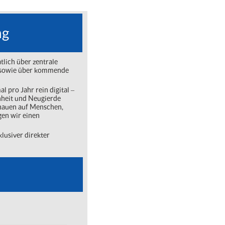
ng
lich über zentrale
ng sowie über kommende
l pro Jahr rein digital ‒
nheit und Neugierde
chauen auf Menschen,
gen wir einen
lusiver direkter