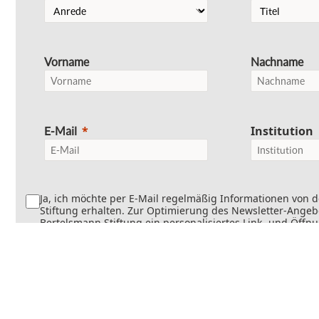
Vorname
Nachname
Institution
E-Mail
Ja, ich möchte per E-Mail regelmäßig Informationen von 
Stiftung erhalten. Zur Optimierung des Newsletter-Angebo
Bertelsmann Stiftung ein personalisiertes Link- und Öffn
Dabei wird erfasst, welche Inhalte geöffnet und welche Li
werden. Die Newsletter können teilweise personalisiert v
Die Einwilligung kann jederzeit mit Wirkung für die Zukun
werden. Weitere Informationen finden Sie in
unseren
Datenschutzinformationen
.