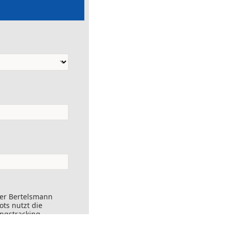
der Bertelsmann
ts nutzt die
ungstracking.
nks angeklickt