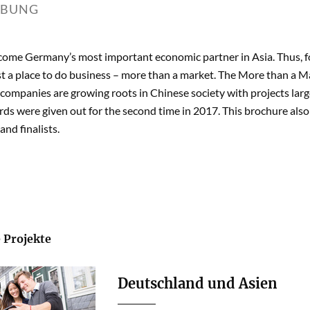
IBUNG
come Germany’s most important economic partner in Asia. Thus, 
t a place to do business – more than a market. The More than a Mar
mpanies are growing roots in Chinese society with projects large
s were given out for the second time in 2017. This brochure also p
and finalists.
 Projekte
Deutschland und Asien