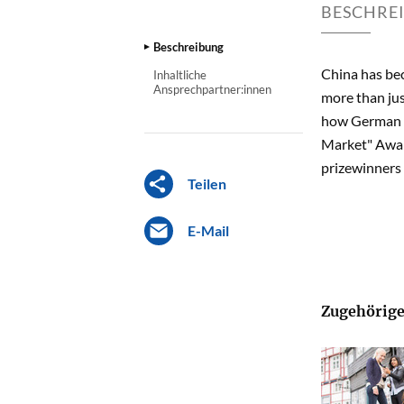
BESCHRE
Beschreibung
China has be
Inhaltliche
Ansprechpartner:innen
more than jus
how German co
Market" Award
prizewinners 
Teilen
E-Mail
Zugehörige