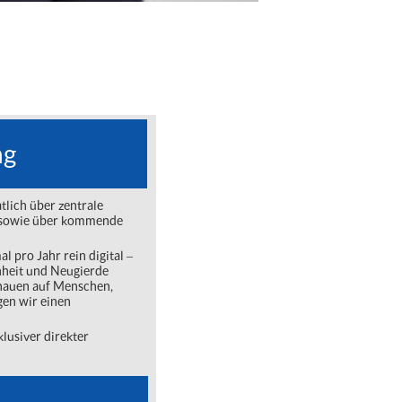
ng
lich über zentrale
ng sowie über kommende
l pro Jahr rein digital ‒
nheit und Neugierde
chauen auf Menschen,
gen wir einen
lusiver direkter