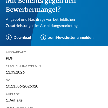
Mit Benefits gegen den
Bewerbermangel?
Angebot und Nachfrage von betrieblichen
Zusatzleistungen im Ausbildungsmarketing
Download
zum Newsletter anmelden
AUSGABEART
PDF
ERSCHEINUNGSTERMIN
11.03.2026
DOI
10.11586/2026020
AUFLAGE
1. Auflage