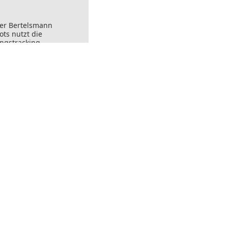
der Bertelsmann
ts nutzt die
ungstracking.
nks angeklickt
ersendet werden.
ft widerrufen