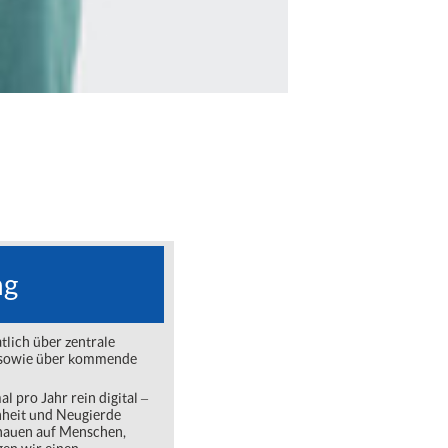
ng
lich über zentrale
ng sowie über kommende
l pro Jahr rein digital ‒
nheit und Neugierde
chauen auf Menschen,