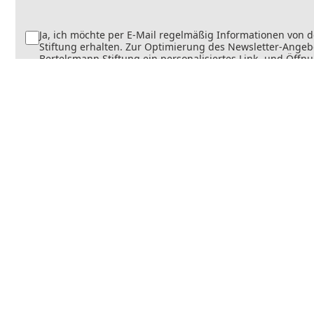
Ja, ich möchte per E-Mail regelmäßig Informationen von 
Stiftung erhalten. Zur Optimierung des Newsletter-Angebo
Bertelsmann Stiftung ein personalisiertes Link- und Öffn
Dabei wird erfasst, welche Inhalte geöffnet und welche Li
werden. Die Newsletter können teilweise personalisiert v
Die Einwilligung kann jederzeit mit Wirkung für die Zukun
werden. Weitere Informationen finden Sie in
unseren
Datenschutzinformationen
.
Senden