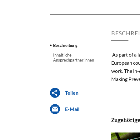
BESCHRE
Beschreibung
As part of a 
Inhaltliche
Ansprechpartner:innen
European cou
work. The in-
Making Preve
Teilen
E-Mail
Zugehörige