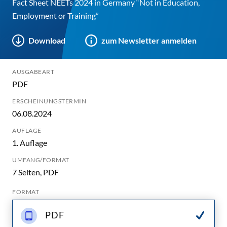
Fact Sheet NEETs 2024 in Germany “Not in Education,
Employment or Training”
Download
zum Newsletter anmelden
AUSGABEART
PDF
ERSCHEINUNGSTERMIN
06.08.2024
AUFLAGE
1. Auflage
UMFANG/FORMAT
7 Seiten, PDF
FORMAT
PDF