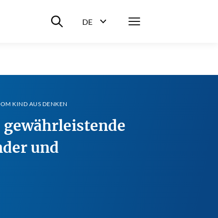
Suche ein-/ausblenden
Menü
DE
Sprachwahl ein-/ausblenden
 VOM KIND AUS DENKEN
e gewährleistende
nder und