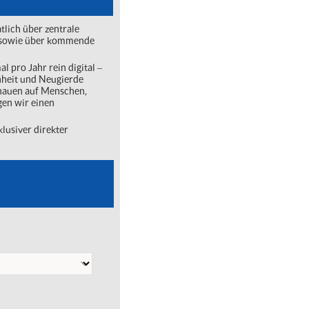
lich über zentrale
ng sowie über kommende
l pro Jahr rein digital ‒
nheit und Neugierde
chauen auf Menschen,
gen wir einen
lusiver direkter