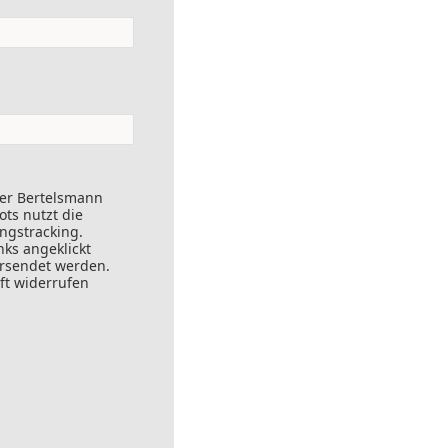
der Bertelsmann
ts nutzt die
ungstracking.
nks angeklickt
ersendet werden.
ft widerrufen