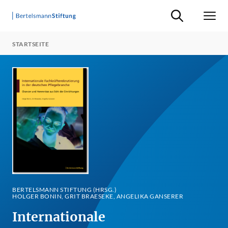
Suche ein-/ausb
Men
STARTSEITE
BERTELSMANN STIFTUNG (HRSG.)
HOLGER BONIN, GRIT BRAESEKE, ANGELIKA GANSERER
Internationale