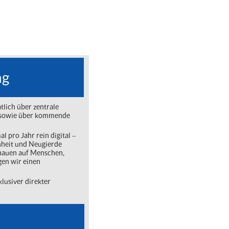
ng
lich über zentrale
ng sowie über kommende
l pro Jahr rein digital ‒
nheit und Neugierde
chauen auf Menschen,
gen wir einen
lusiver direkter