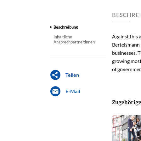
BESCHRE
Beschreibung
Against this 
Inhaltliche
Ansprechpartner:innen
Bertelsmann S
businesses. T
growing most 
of governmen
Teilen
E-Mail
Zugehörige