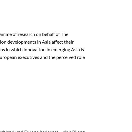
ramme of research on behalf of The
on developments in Asia affect their
ons in which innovation in emerging Asia is
uropean executives and the perceived role
schland und Europa bedeutet – eine Bilanz