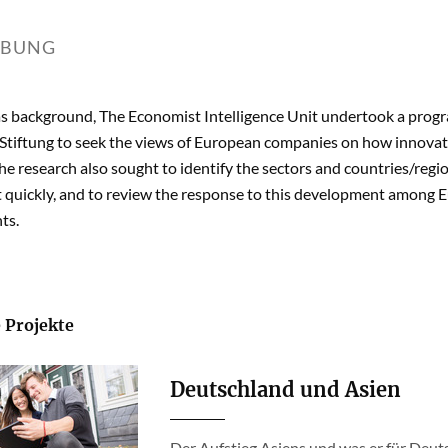
IBUNG
as background, The Economist Intelligence Unit undertook a prog
tiftung to seek the views of European companies on how innovati
he research also sought to identify the sectors and countries/regi
quickly, and to review the response to this development among E
ts.
 Projekte
Deutschland und Asien
Der Aufstieg Asiens und was er für Deut