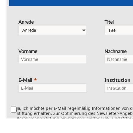
Anrede
Titel
Vorname
Nachname
Institution
E-Mail
Ja, ich möchte per E-Mail regelmäßig Informationen von 
Stiftung erhalten. Zur Optimierung des Newsletter-Angebo
Bertelsmann Stiftung ein personalisiertes Link- und Öffn
Dabei wird erfasst, welche Inhalte geöffnet und welche Li
werden. Die Newsletter können teilweise personalisiert v