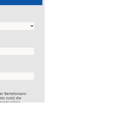
der Bertelsmann
ts nutzt die
ungstracking.
nks angeklickt
ersendet werden.