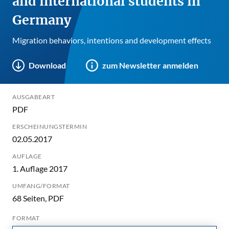
and international students in
Germany
Migration behaviors, intentions and development effects
Download
zum Newsletter anmelden
AUSGABEART
PDF
ERSCHEINUNGSTERMIN
02.05.2017
AUFLAGE
1. Auflage 2017
UMFANG/FORMAT
68 Seiten, PDF
FORMAT