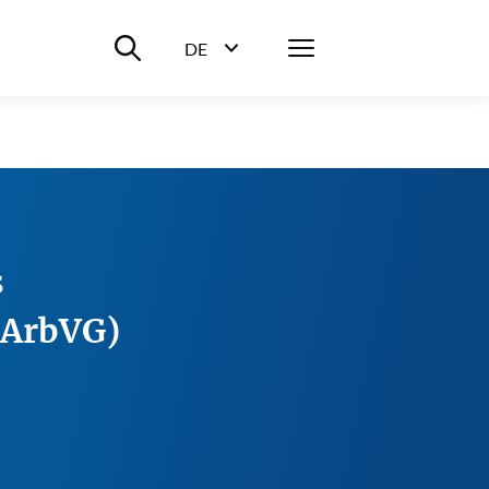
Suche ein-/ausblenden
Menü
DE
Sprachwahl ein-/ausblenden
s
(ArbVG)