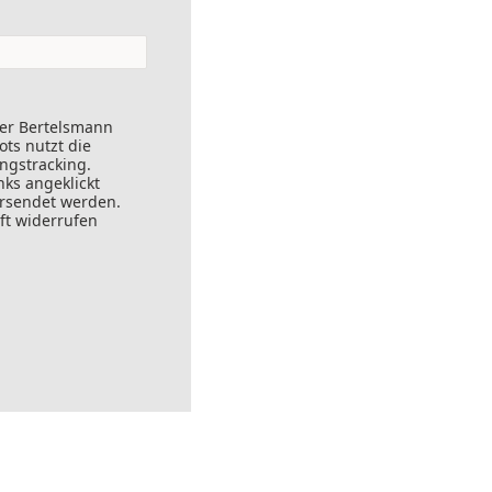
der Bertelsmann
ts nutzt die
ungstracking.
nks angeklickt
ersendet werden.
ft widerrufen