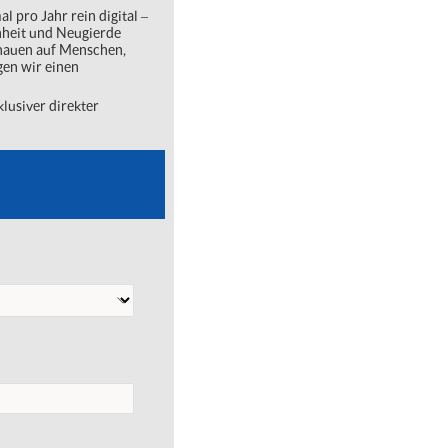
l pro Jahr rein digital ‒
nheit und Neugierde
chauen auf Menschen,
gen wir einen
lusiver direkter