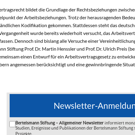
ertragsrecht bildet die Grundlage der Rechtsbeziehungen zwisc
telpunkt der Arbeitsbeziehungen. Trotz der herausragenden Bedeut
tändlichen Kodifikation gekommen. Stattdessen steht das deutsche
r Vergangenheit wurde bereits wiederholt versucht, das Arbeitsver
ssen. Dennoch sind bislang alle Versuche einer Vereinheitlichung
nn Stiftung Prof. Dr. Martin Henssler und Prof. Dr. Ulrich Preis (
emeinsam einen Entwurf für ein Arbeitsvertragsgesetz zu entwick
ern angemessen berücksichtigt und eine gewinnbringende Situation 
Newsletter-Anmeldu
Bertelsmann Stiftung – Allgemeiner Newsletter
informiert monat
Studien, Ereignisse und Publikationen der Bertelsmann Stiftu
Projekte.