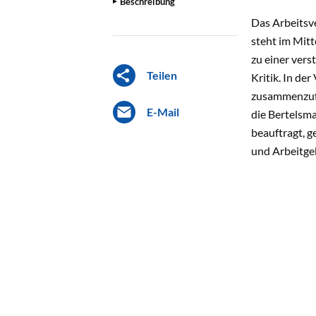
Beschreibung
Das Arbeitsv
steht im Mit
zu einer vers
Teilen
Kritik. In de
zusammenzufa
E-Mail
die Bertelsma
beauftragt, g
und Arbeitgeb