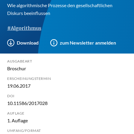
Wie algorithmische Prozesse den gesellschaftlichen
Diskurs beeinflussen
#Algorithmus
Download
zum Newsletter anmelden
AUSGABEART
Broschur
ERSCHEINUNGSTERMIN
19.06.2017
DOI
10.11586/2017028
AUFLAGE
1. Auflage
UMFANG/FORMAT