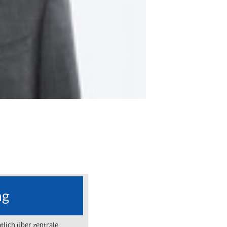
ng
lich über zentrale