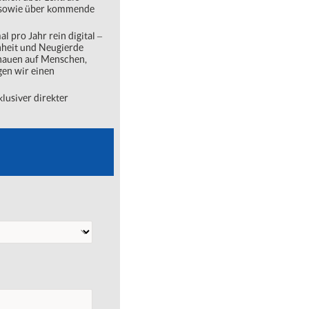
ng sowie über kommende
l pro Jahr rein digital ‒
nheit und Neugierde
chauen auf Menschen,
gen wir einen
lusiver direkter