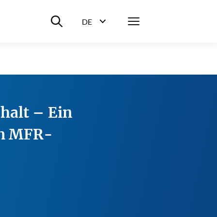
Suche ein-/ausblenden
Menü
DE
Sprachwahl ein-/ausblenden
halt – Ein
en MFR-