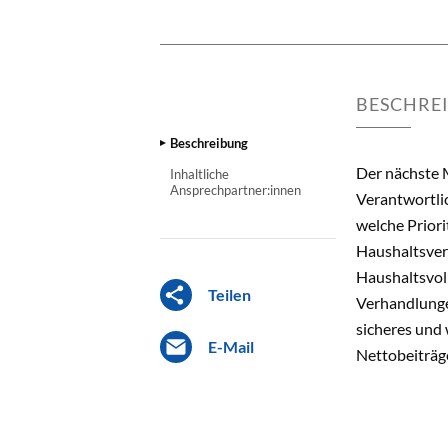
BESCHRE
Beschreibung
Der nächste 
Inhaltliche
Ansprechpartner:innen
Verantwortli
welche Priori
Haushaltsver
Haushaltsvolu
Teilen
Verhandlungen
sicheres und
E-Mail
Nettobeiträge