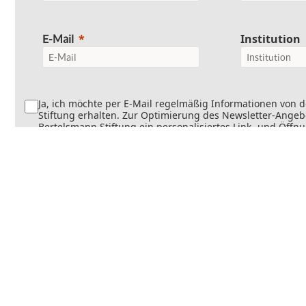
Institution
E-Mail
Ja, ich möchte per E-Mail regelmäßig Informationen von 
Stiftung erhalten. Zur Optimierung des Newsletter-Angebo
Bertelsmann Stiftung ein personalisiertes Link- und Öffn
Dabei wird erfasst, welche Inhalte geöffnet und welche Li
werden. Die Newsletter können teilweise personalisiert v
Die Einwilligung kann jederzeit mit Wirkung für die Zukun
werden. Weitere Informationen finden Sie in
unseren
Datenschutzinformationen
.
Senden