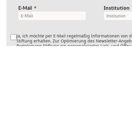
Institution
E-Mail
Ja, ich möchte per E-Mail regelmäßig Informationen von 
Stiftung erhalten. Zur Optimierung des Newsletter-Angebo
Bertelsmann Stiftung ein personalisiertes Link- und Öffn
Dabei wird erfasst, welche Inhalte geöffnet und welche Li
werden. Die Newsletter können teilweise personalisiert v
Die Einwilligung kann jederzeit mit Wirkung für die Zukun
werden. Weitere Informationen finden Sie in
unseren
Datenschutzinformationen
.
Senden