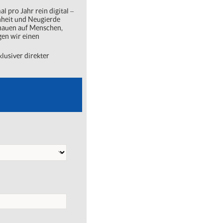
l pro Jahr rein digital ‒
nheit und Neugierde
chauen auf Menschen,
gen wir einen
lusiver direkter