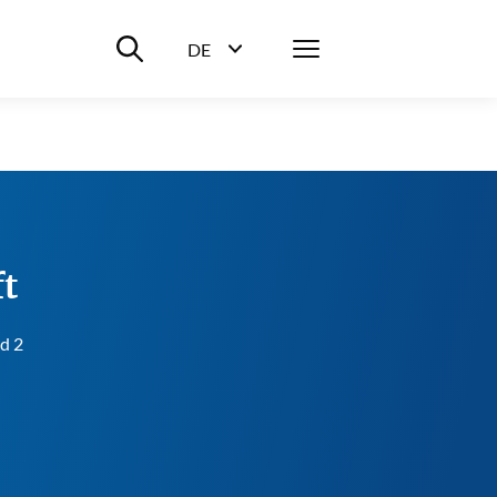
Suche ein-/ausblenden
Menü
DE
Sprachwahl ein-/ausblenden
ft
d 2