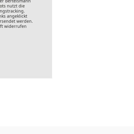
der Bertelsmann
ts nutzt die
ungstracking.
nks angeklickt
ersendet werden.
ft widerrufen