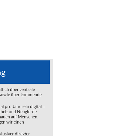
ng
lich über zentrale
ng sowie über kommende
l pro Jahr rein digital ‒
nheit und Neugierde
chauen auf Menschen,
gen wir einen
lusiver direkter