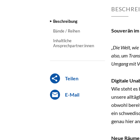
BESCHRE
Beschreibung
Souverän im
Bände / Reihen
Inhaltliche
Ansprechpartner:innen
„Die Welt, wie
also, um Trans
Umgang mit Ve
Teilen
Digitale Una
Wie steht es
E-Mail
unsere alltä
obwohl bereit
ein schwedis
genau hier an
Neue Räume g