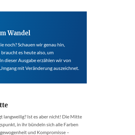
 im Wandel
 sie noch? Schauen wir genau hin,
s braucht es heute also, um
In dieser Ausgabe erzählen wir von
r Umgang mit Veränderung auszeichnet.
tte
t langweilig? Ist es aber nicht! Die Mitte
gspunkt, in ihr bündeln sich alle Farben
 Ausgewogenheit und Kompromisse –