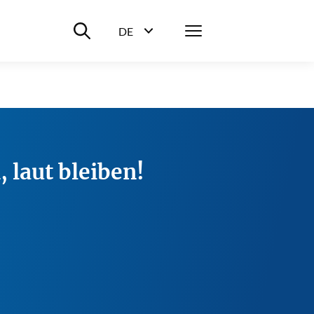
Suche ein-/ausblenden
Menü
DE
Sprachwahl ein-/ausblenden
 laut bleiben!