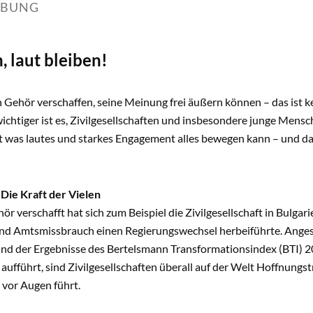
IBUNG
n, laut bleiben!
ch Gehör verschaffen, seine Meinung frei äußern können – das ist k
chtiger ist es, Zivilgesellschaften und insbesondere junge Mensc
t was lautes und starkes Engagement alles bewegen kann – und da
Die Kraft der Vielen
ör verschafft hat sich zum Beispiel die Zivilgesellschaft in Bulga
nd Amtsmissbrauch einen Regierungswechsel herbeiführte. Angesic
und der Ergebnisse des Bertelsmann Transformationsindex (BTI) 2
ufführt, sind Zivilgesellschaften überall auf der Welt Hoffnungs
 vor Augen führt.