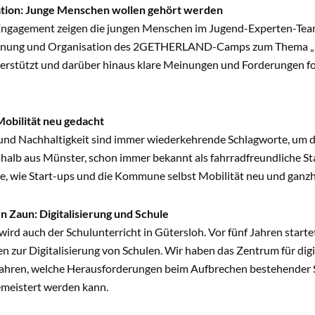
tion: Junge Menschen wollen gehört werden
ngagement zeigen die jungen Menschen im Jugend-Experten-Tea
lanung und Organisation des 2GETHERLAND-Camps zum Thema „B
nterstützt und darüber hinaus klare Meinungen und Forderungen fo
.
Mobilität neu gedacht
nd Nachhaltigkeit sind immer wiederkehrende Schlagworte, um die 
shalb aus Münster, schon immer bekannt als fahrradfreundliche S
ie, wie Start-ups und die Kommune selbst Mobilität neu und ganzhe
n Zaun: Digitalisierung und Schule
ird auch der Schulunterricht in Gütersloh. Vor fünf Jahren start
n zur Digitalisierung von Schulen. Wir haben das Zentrum für di
fahren, welche Herausforderungen beim Aufbrechen bestehender S
emeistert werden kann.