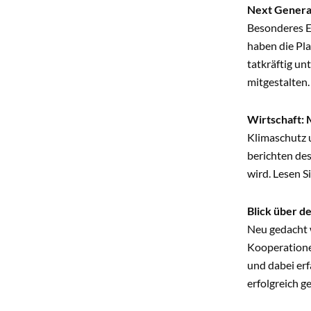
Next Genera
Besonderes E
haben die P
tatkräftig u
mitgestalten
Wirtschaft: 
Klimaschutz u
berichten de
wird. Lesen S
Blick über de
Neu gedacht w
Kooperatione
und dabei er
erfolgreich g