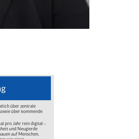
ng
lich über zentrale
ng sowie über kommende
l pro Jahr rein digital ‒
nheit und Neugierde
chauen auf Menschen,