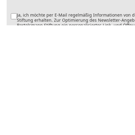
Ja, ich möchte per E-Mail regelmäßig Informationen von 
Stiftung erhalten. Zur Optimierung des Newsletter-Angebo
Bertelsmann Stiftung ein personalisiertes Link- und Öffn
Dabei wird erfasst, welche Inhalte geöffnet und welche Li
werden. Die Newsletter können teilweise personalisiert v
Die Einwilligung kann jederzeit mit Wirkung für die Zukun
werden. Weitere Informationen finden Sie in
unseren
Datenschutzinformationen
.
Senden