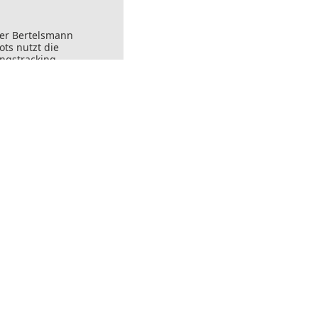
der Bertelsmann
ts nutzt die
ungstracking.
nks angeklickt
ersendet werden.
ft widerrufen