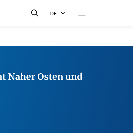
Suche ein-/ausblenden
Menü
DE
Sprachwahl ein-/ausblenden
ht Naher Osten und