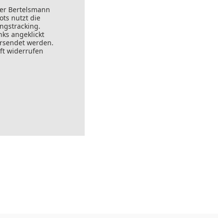
der Bertelsmann
ts nutzt die
ungstracking.
nks angeklickt
ersendet werden.
ft widerrufen