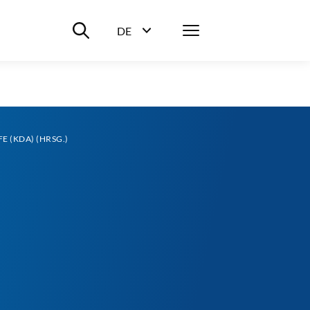
Suche ein-/ausblenden
Menü
DE
Sprachwahl ein-/ausblenden
 (KDA) (HRSG.)