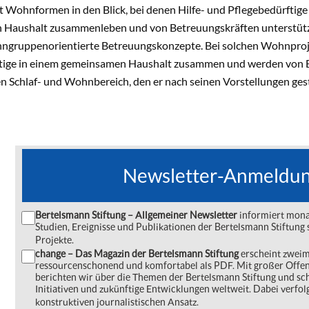
 Wohnformen in den Blick, bei denen Hilfe- und Pflegebedürftige
Haushalt zusammenleben und von Betreuungskräften unterstützt 
ngruppenorientierte Betreuungskonzepte. Bei solchen Wohnproje
tige in einem gemeinsamen Haushalt zusammen und werden von Be
n Schlaf- und Wohnbereich, den er nach seinen Vorstellungen ges
Newsletter-Anmeldu
Bertelsmann Stiftung – Allgemeiner Newsletter
informiert monat
Studien, Ereignisse und Publikationen der Bertelsmann Stiftu
Projekte.
change – Das Magazin der Bertelsmann Stiftung
erscheint zweima
ressourcenschonend und komfortabel als PDF. Mit großer Offe
berichten wir über die Themen der Bertelsmann Stiftung und s
Initiativen und zukünftige Entwicklungen weltweit. Dabei verfol
konstruktiven journalistischen Ansatz.