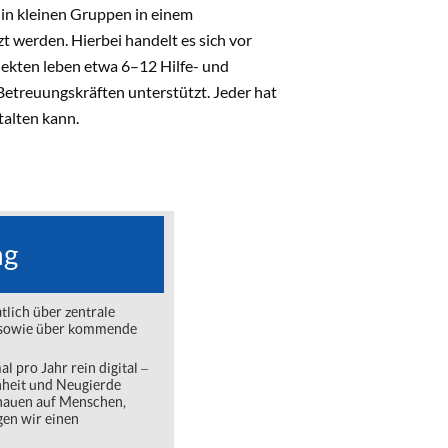
 in kleinen Gruppen in einem
werden. Hierbei handelt es sich vor
kten leben etwa 6–12 Hilfe- und
treuungskräften unterstützt. Jeder hat
talten kann.
ng
lich über zentrale
ng sowie über kommende
l pro Jahr rein digital ‒
nheit und Neugierde
chauen auf Menschen,
gen wir einen