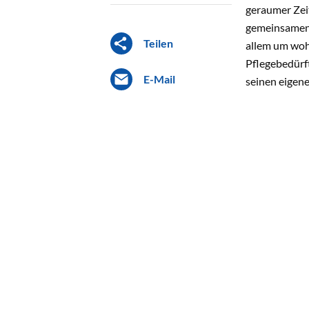
geraumer Zeit
gemeinsamen 
Teilen
allem um woh
Pflegebedürf
E-Mail
seinen eigene