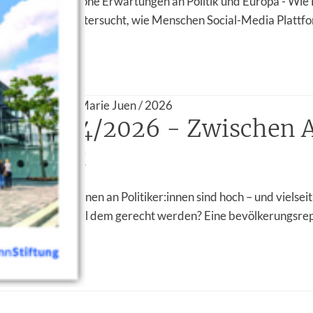
„Große Sorgen, hohe Erwartungen an Politik und Europa - Wie
enste blickt“ untersucht, wie Menschen Social-Media Plattf
schur
F-Download
 und Christina-Marie Juen / 2026
URF 04/2026 - Zwischen 
lichkeit
n von Bürger:innen an Politiker:innen sind hoch – und vielsei
 Politiker:innen all dem gerecht werden? Eine bevölkerungsre
DF
DF-Download