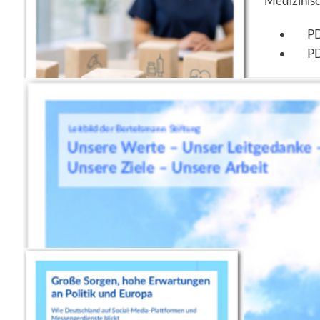
Medizinisc
P
P
Charlotte F
Große