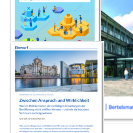
Die Studie 
Messengerdi
Bro
PD
Carlo Greß
EINW
Wirk
Erwartunge
Wie sollen
P
P
Vorherige Seite