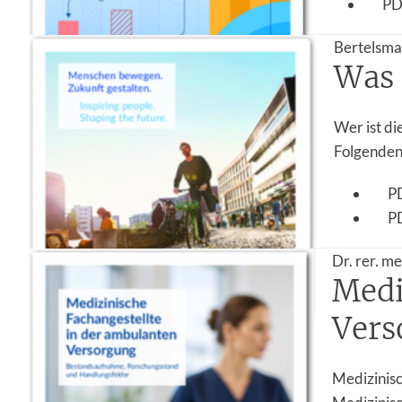
PD
Bertelsman
Was 
Wer ist di
Folgenden 
P
P
Dr. rer. me
Medi
Vers
Medizinis