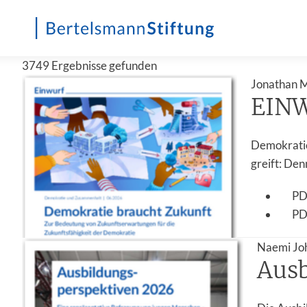
3749 Ergebnisse gefunden
Jonathan M
EINW
Demokratie
greift: Den
P
PD
Naemi Joh
Ausb