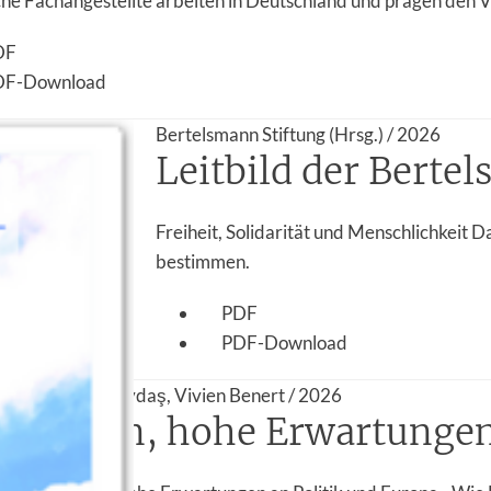
he Fachangestellte arbeiten in Deutschland und prägen den Ve
DF
DF-Download
Bertelsmann Stiftung (Hrsg.) / 2026
Leitbild der Berte
Freiheit, Solidarität und Menschlichkeit D
bestimmen.
PDF
PDF-Download
reihse, Asena Soydaş, Vivien Benert / 2026
 Sorgen, hohe Erwartungen