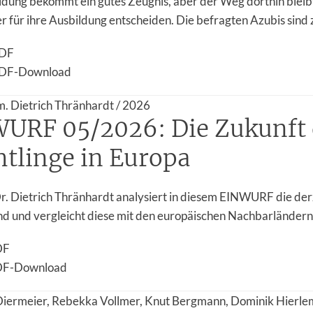
ldung bekommt ein gutes Zeugnis, aber der Weg dorthin bleibt
er für ihre Ausbildung entscheiden. Die befragten Azubis sind 
DF
DF-Download
em. Dietrich Thränhardt / 2026
URF 05/2026: Die Zukunft 
htlinge in Europa
Dr. Dietrich Thränhardt analysiert in diesem EINWURF die der
d und vergleicht diese mit den europäischen Nachbarländern. D
DF
DF-Download
Diermeier, Rebekka Vollmer, Knut Bergmann, Dominik Hierle