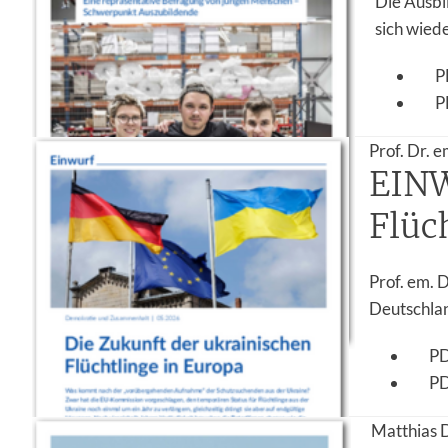
Die Ausbi
sich wied
P
P
Prof. Dr. 
EINW
Flüc
Prof. em. 
Deutschlan
P
P
Matthias 