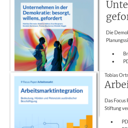
Unte
gefo
Die Demokr
Planungssi
B
P
Tobias Ort
Arbe
Das Focus 
Stiftung v
P