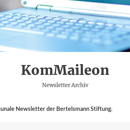
KomMaileon
(
)
Newsletter Archiv
nale Newsletter der Bertelsmann Stiftung.