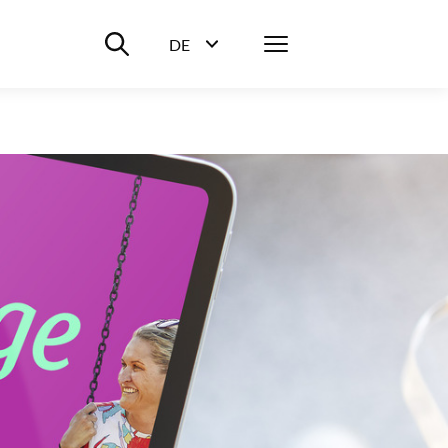
Suche ein-/ausblenden
Menü
DE
Sprachwahl ein-/ausblenden