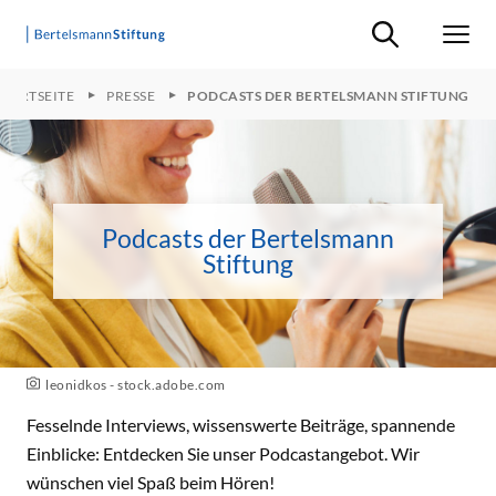
Suche ein-/ausb
Men
STARTSEITE
PRESSE
PODCASTS DER BERTELSMANN STIFTUNG
Podcasts der Bertelsmann
Stiftung
leonidkos - stock.adobe.com
Fesselnde Interviews, wissenswerte Beiträge, spannende
Einblicke: Entdecken Sie unser Podcastangebot. Wir
wünschen viel Spaß beim Hören!