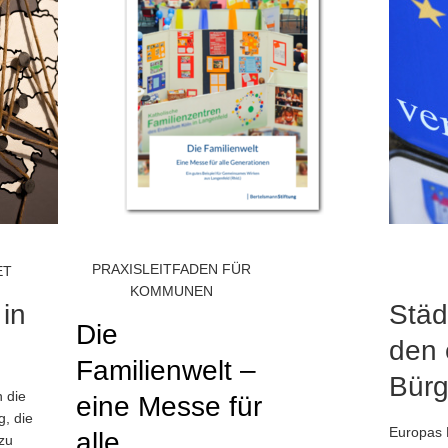
PRAXISLEITFADEN FÜR
ET
KOMMUNEN
in
Städ
Die
den 
Familienwelt –
Bürg
 die
eine Messe für
, die
Europas 
alle
 zu