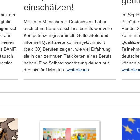
gefl
einschätzen!
beit der
Im Septe
gt die
Millionen Menschen in Deutschland haben
Plus" der
igen sich
auch ohne Berufsabschluss bereits wertvolle
Runde. 2
ge aus
Kompetenzen gesammelt. Geflüchtete und
können hi
 keinen
informell Qualifizierte können jetzt in acht
Qualifiz
es BAMF.
(bald 30) Berufen zeigen, wie viel Erfahrung
Teilnehm
stausch
sie in den zentralen Tätigkeiten eines Berufs
deutschen
ractice
haben. Eine Selbsteinschätzung dauert nur
können s
drei bis fünf Minuten.
weiterlesen
weiterles