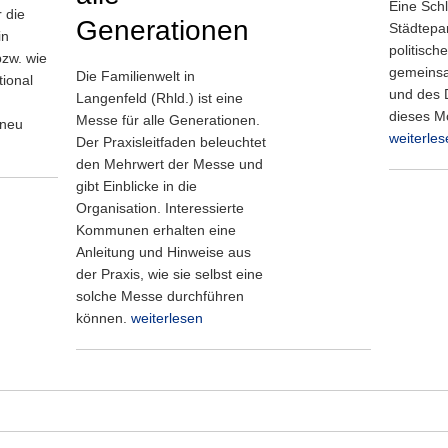
Eine Schl
r die
Generationen
Städtepar
in
politisc
bzw. wie
gemeinsa
Die Familienwelt in
tional
und des 
Langenfeld (Rhld.) ist eine
dieses M
Messe für alle Generationen.
 neu
weiterles
Der Praxisleitfaden beleuchtet
den Mehrwert der Messe und
gibt Einblicke in die
Organisation. Interessierte
Kommunen erhalten eine
Anleitung und Hinweise aus
der Praxis, wie sie selbst eine
solche Messe durchführen
können.
weiterlesen