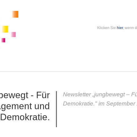
Klicken Sie
hier
, wenn d
bewegt - Für
Newsletter „jungbewegt – 
Demokratie." im September
gement und
Demokratie.