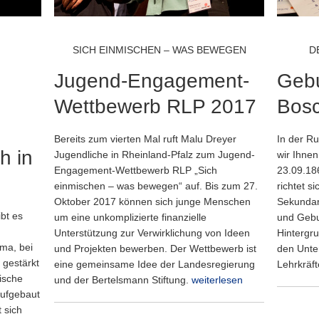
SICH EINMISCHEN – WAS BEWEGEN
D
Jugend-Engagement-
Gebu
Wettbewerb RLP 2017
Bosc
Bereits zum vierten Mal ruft Malu Dreyer
In der R
h in
Jugendliche in Rheinland-Pfalz zum Jugend-
wir Ihne
Engagement-Wettbewerb RLP „Sich
23.09.18
einmischen – was bewegen“ auf. Bis zum 27.
richtet s
Oktober 2017 können sich junge Menschen
Sekundar
bt es
um eine unkomplizierte finanzielle
und Gebu
Unterstützung zur Verwirklichung von Ideen
Hintergr
ma, bei
und Projekten bewerben. Der Wettbewerb ist
den Unter
 gestärkt
eine gemeinsame Idee der Landesregierung
Lehrkräft
ische
und der Bertelsmann Stiftung.
weiterlesen
aufgebaut
t sich