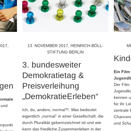
017,
13. NOVEMBER 2017, HEINRICH-BÖLL-
M
STIFTUNG BERLIN
Kind
3. bundesweiter
Ein Film
Demokratietag &
Jugendl
igen
Preisverleihung
Der Film 
Jugendli
„DemokratieErleben“
kennen u
Formate
für ihr L
r und
Ich, du, anders, normal?!: Was bedeutet
zentrale 
eigentlich „normal“ in einer Gesellschaft, die
Chanceng
n
durch Pluralität gekennzeichnet ist und wie
und Schu
erpunkt
kann das friedliche Zusammenleben in der