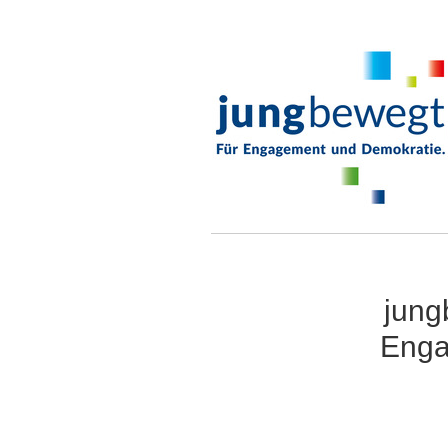
jung
Enga