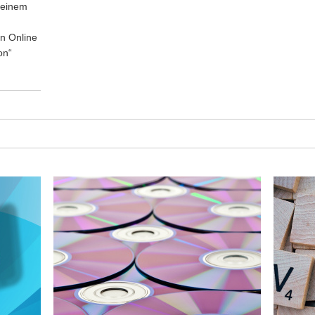
 einem
n Online
on“