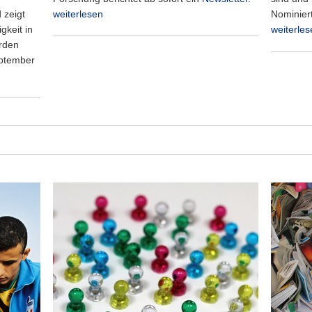
 zeigt
weiterlesen
Nominiert
gkeit in
weiterles
rden
ptember