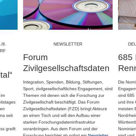
/8.
NEWSLETTER
DE
ORF
Forum
685 
Zivilgesellschaftsdaten
Ren
tal“
Integration, Spenden, Bildung, Stiftungen,
Die Nomi
Sport, zivilgesellschaftliches Engagement, sind
Engageme
 im
Themen mit denen sich die Forschung zur
sind 685
itstages
Zivilgesellschaft beschäftigt. Das Forum
und ihre 
den
Zivilgesellschaftsdaten (FZD) bringt Akteure
meisten 
ma seit
an einen Tisch und will den Aufbau einer
Nordrhei
starken Forschungsdateninfrastruktur
Württemb
ss greift
voranbringen. Aus dem Forum und der
Nominier
Forschung berichtet ab sofort ein
Newsletter.
sind und