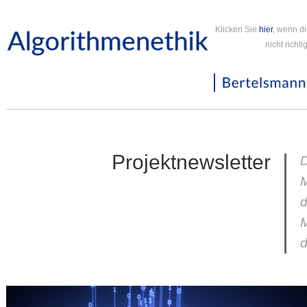
Klicken Sie
hier
, wenn d
nicht richt
Projektnewsletter
D
d