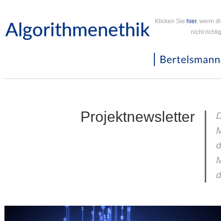
Klicken Sie
hier
, wenn d
nicht richt
Projektnewsletter
D
d