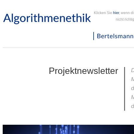
Klicken Sie
hier
, wenn d
nicht richt
Projektnewsletter
D
d